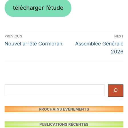
télécharger l’étude
Navigation
PREVIOUS
NEXT
de
Previous
Next
Nouvel arrêté Cormoran
Assemblée Générale
post:
post:
l’article
2026
Rechercher
PROCHAINS ÉVÉNEMENTS
PUBLICATIONS RÉCENTES