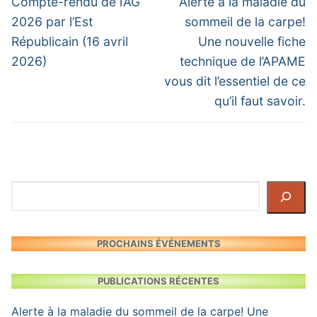
de
Compte-rendu de l’AG
Alerte à la maladie du
post:
post:
l’article
2026 par l’Est
sommeil de la carpe!
Républicain (16 avril
Une nouvelle fiche
2026)
technique de l’APAME
vous dit l’essentiel de ce
qu’il faut savoir.
Rechercher
PROCHAINS ÉVÉNEMENTS
PUBLICATIONS RÉCENTES
Alerte à la maladie du sommeil de la carpe! Une