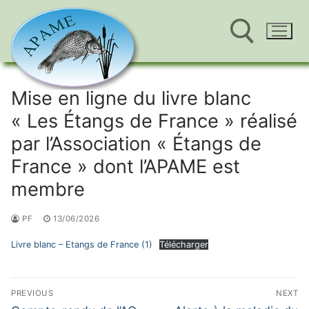
Aller
au
Mise en ligne du livre blanc
Rechercher :
contenu
« Les Étangs de France » réalisé
par l’Association « Étangs de
France » dont l’APAME est
membre
PF
13/06/2026
Livre blanc – Etangs de France (1)
Télécharger
Navigation
PREVIOUS
NEXT
Previous
Next