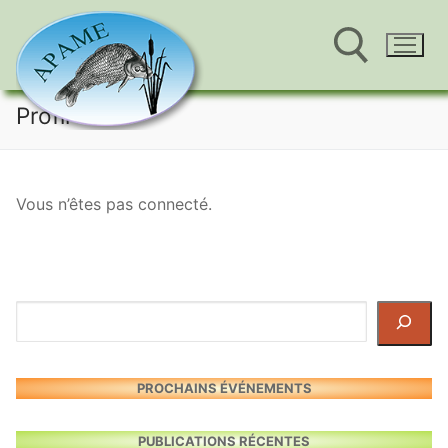
Aller
Profil
au
Rechercher :
contenu
Vous n’êtes pas connecté.
Rechercher
PROCHAINS ÉVÉNEMENTS
PUBLICATIONS RÉCENTES